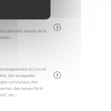
ils déclarés auprès de la
ode ...
ccompagnement où l'on se
iété, des escapades
anges conviviaux; des
uvertes, des temps forts
t", etc...