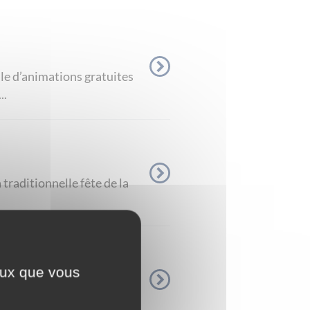
lle d’animations gratuites
..
traditionnelle fête de la
ceux que vous
nement incontournable à
s avec ...