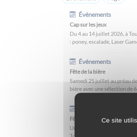
Événements
Cap sur les jeux
Du 4 au 14 juillet 2026, à To
: poney, escalade, Laser Game
Événements
Fête de la bière
Samedi 25 juillet au préau d
bière avec une sélection de 6 
Événements
Fête patronale de la Saint-Ph
Ce site util
Un week-end de festivités av
Tournus, se déroulera du 22 a