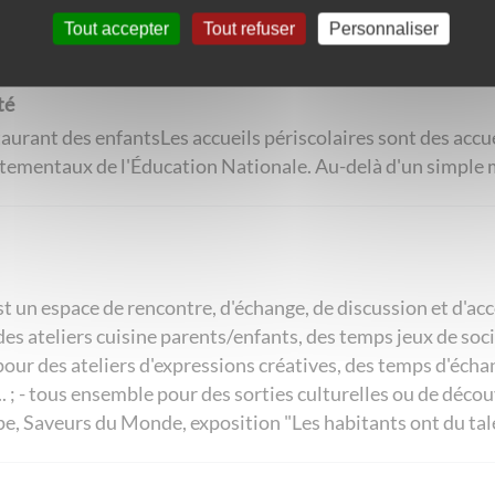
Tout accepter
Tout refuser
Personnaliser
té
taurant des enfantsLes accueils périscolaires sont des accue
tementaux de l'Éducation Nationale. Au-delà d'un simple m
st un espace de rencontre, d'échange, de discussion et d'a
 des ateliers cuisine parents/enfants, des temps jeux de soc
es pour des ateliers d'expressions créatives, des temps d'éch
... ; - tous ensemble pour des sorties culturelles ou de déco
upe, Saveurs du Monde, exposition "Les habitants ont du talen