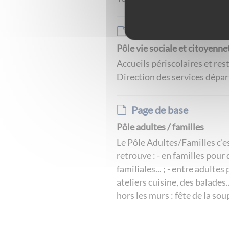
Page de base
Pôle vie sociale et citoyenne
Accueils périscolaires et res
Direction des services dépar
Page de base
Pôle adultes / familles
Le Pôle Adultes/Familles c'e
retrouve : - en familles pour
familiales... ; - entre adult
ateliers cuisine, des balades
hors les murs : fête de la so