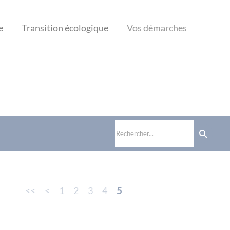
e
Transition écologique
Vos démarches
<<
<
1
2
3
4
5