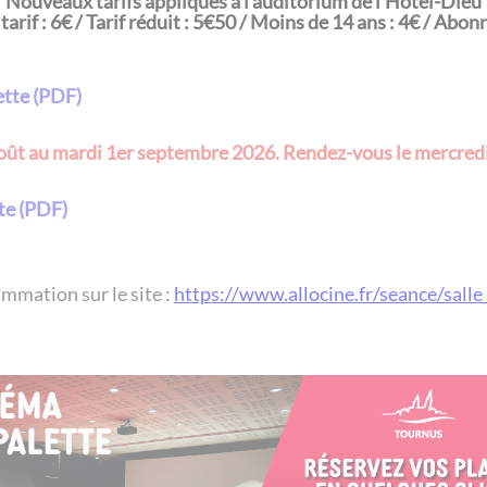
Nouveaux tarifs appliqués à l'auditorium de l'Hôtel-Dieu
 tarif : 6€ / Tarif réduit : 5€50 / Moins de 14 ans : 4€ / Abonn
ette (PDF)
août au mardi 1er septembre 2026. Rendez-vous le mercred
te (PDF)
rogrammation sur le site :
https://www.allocine.fr/seance/sall