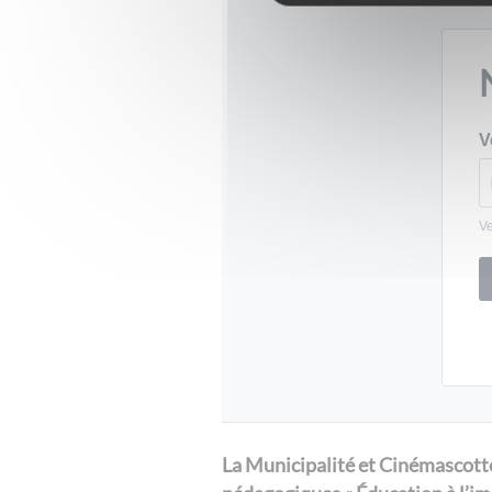
V
Ve
La Municipalité et Cinémascotte