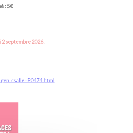
é : 5€
i 2 septembre 2026.
e_gen_csalle=P0474.html