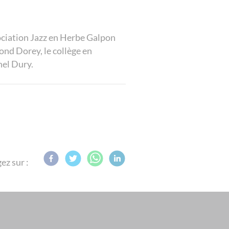
ciation Jazz en Herbe Galpon
ond Dorey, le collège en
hel Dury.
ez sur :