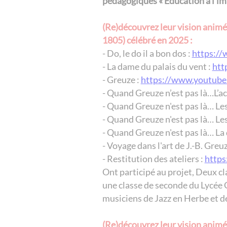
pédagogiques « Éducation à l’ima
(Re)découvrez leur vision animé
1805) célébré en 2025 :
- Do, le do il a bon dos :
https:/
- La dame du palais du vent :
htt
- Greuze :
https://www.youtub
- Quand Greuze n’est pas là…L’ac
- Quand Greuze n'est pas là… Les
- Quand Greuze n'est pas là… Les 
- Quand Greuze n'est pas là… La
- Voyage dans l'art de J.-B. Greuz
- Restitution des ateliers :
https
Ont participé au projet, Deux c
une classe de seconde du Lycée G
musiciens de Jazz en Herbe et d
(Re)découvrez leur vision animé