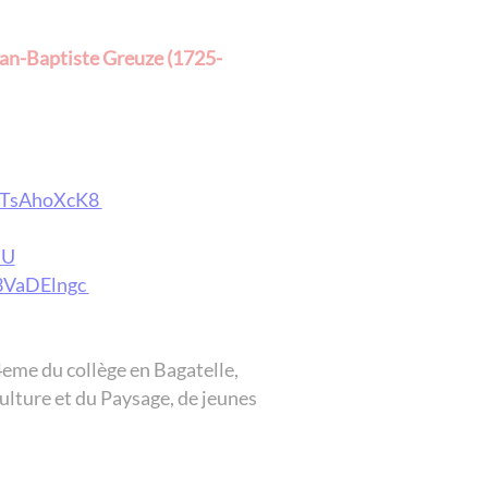
Jean-Baptiste Greuze (1725-
d7TsAhoXcK8
SU
3VaDElngc
4eme du collège en Bagatelle,
ulture et du Paysage, de jeunes