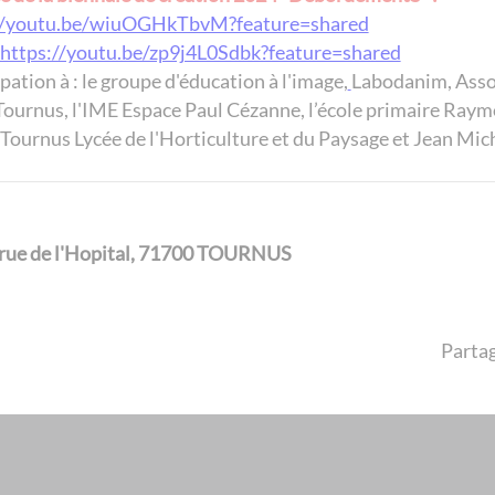
//youtu.be/wiuOGHkTbvM?feature=shared
https://youtu.be/zp9j4L0Sdbk?feature=shared
icipation à : le groupe d'éducation à l'image,
Labodanim, Asso
 Tournus, l'IME Espace Paul Cézanne, l’école primaire Raym
 Tournus Lycée de l'Horticulture et du Paysage et Jean Mic
1 rue de l'Hopital, 71700 TOURNUS
Partag