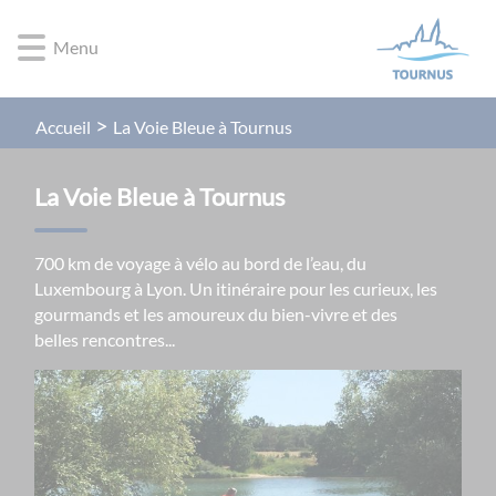
Lien
Lien
Lien
Lien
Panneau de gestion des cookies
d'accès
d'accès
d'accès
d'accès
Menu
rapide
rapide
rapide
rapide
au
au
à
au
menu
contenu
la
pied
La Voie Bleue à Tournus
Accueil
principal
recherche
de
page
La Voie Bleue à Tournus
700 km de voyage à vélo au bord de l’eau, du
Luxembourg à Lyon. Un itinéraire pour les curieux, les
gourmands et les amoureux du bien-vivre et des
belles rencontres...