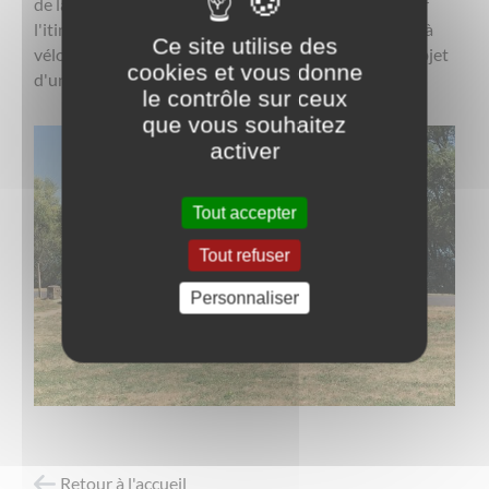
de la dernière section à réaliser en Saône-et-Loire sur
l'itinéraire nationale V50 "Voie bleue Moselle Saône à
Ce site utilise des
vélo" (700 km entre Lyon et Luxembourg), faisant l'objet
cookies et vous donne
d'une mise en tourisme interrégionale partagée.
le contrôle sur ceux
que vous souhaitez
activer
Tout accepter
Tout refuser
Personnaliser
Retour à l'accueil