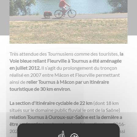
Très attendue des Tournusiens comme des touristes,
la
Voie bleue reliant Fleurville à Tournus a été aménagée
en juillet 2012.
Il s’agit du prolongement du tronçon
réalisé en 2007 entre Mâcon et Fleurville permettant
ainsi de
relier Tournus à Mâcon par un itinéraire
touristique de 30 km environ
.
La section d'itinéraire cyclable de 22 km
(dont 18 km
situés sur le domaine public fluvial le ont de la Saône)
relation Tournus à Ouroux-sur-Saône est la dernière a
être aménagée
dans le cadre du schéma directeur 2016-
2020 des Voies cyclables du Département. Il s'agit aussi